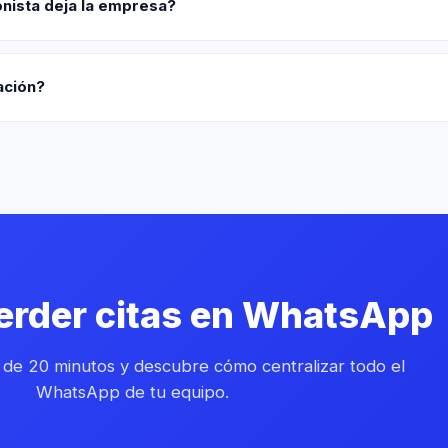
onista deja la empresa?
ación?
perder citas en WhatsApp
 de 20 minutos y descubre cómo centralizar todo el
WhatsApp de tu equipo.