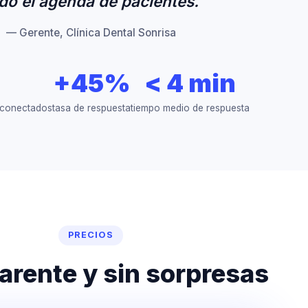
do el agenda de pacientes.
— Gerente, Clínica Dental Sonrisa
9
+45%
< 4 min
 conectados
tasa de respuesta
tiempo medio de respuesta
PRECIOS
arente y sin sorpresas