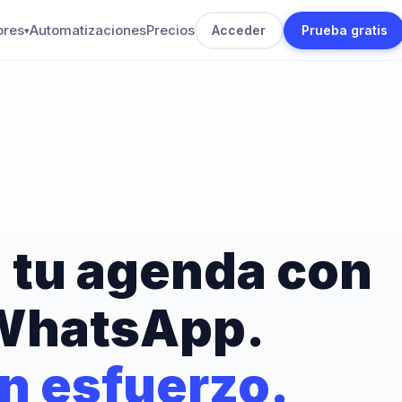
ores
Automatizaciones
Precios
Acceder
Prueba gratis
▾
 tu agenda con
WhatsApp.
in esfuerzo.