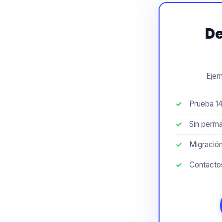
De
Ejem
Prueba 14
Sin perm
Migración
Contactos