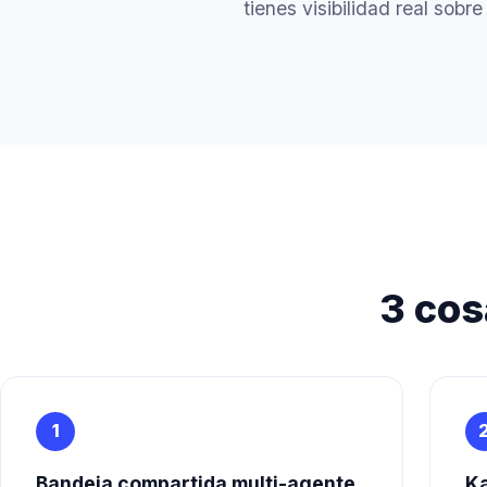
tienes visibilidad real sobr
3 cos
1
Bandeja compartida multi-agente
Ka