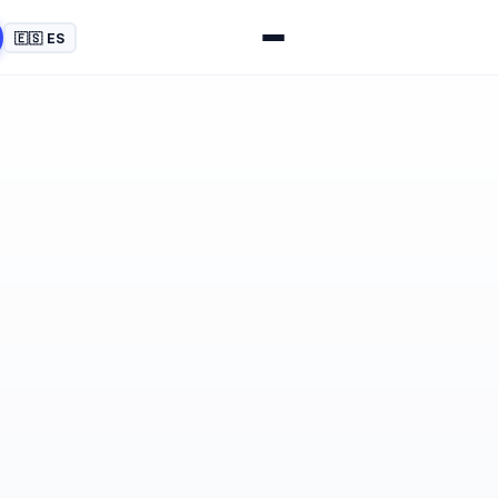
🇪🇸 ES